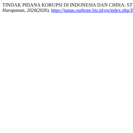
TINDAK PIDANA KORUPSI DI INDONESIA DAN CHINA: S
Harapanan
,
2026
(2026).
https://jumas.ourhope.biz.id/ojs/index.php/