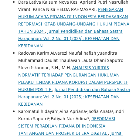
Dara Lativa Kalsum Nova Kesi Aprianti Putri Nasrullah
Viranti Panca Nisa HELDA RAHMASARI,
PENEGAKAN
HUKUM ACARA PIDANA DI INDONESIA BERDASARKAN
REFORMASI KITAB UNDANG-UNDANG HUKUM PIDANA
TAHUN 2024
,
Jurnal Pendidikan dan Bahasa Sastra
Harapanan: Vol. 2 No. 01 (2025): KESEHATAN DAN
KEBIDANAN
Radovan Karim ALvarezi Naufal hafizh yuanditra
Muhammad Daulat Thaulavan Lauta Dhani Saputro
Stevri Iskandar, S.H., M.H,
ANALISIS YURIDIS
NORMATIF TERHADAP PENGURANGAN HUKUMAN
PELAKU TINDAK PIDANA KORUPSI DALAM PERSPEKTIF
HUKUM POSITIF
,
Jurnal Pendidikan dan Bahasa Sastra
Harapanan: Vol. 2 No. 01 (2025): KESEHATAN DAN
KEBIDANAN
Karomatul hidayah¹,Vina Apriana²,Sofia Anata³,Indri
Kurnia Saputri⁴,Fatiyah Nur Adina⁵,
REFORMASI
SISTEM PERADILAN PIDANA DI INDONESIA:
TANTANGAN DAN PROSPEK DI ERA DIGITAL
,
Jurnal