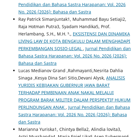
Pendidikan dan Bahasa Sastra Harapanan: Vol. 2026
No. 2026 (2026): Bahasa dan Sastra
Ray Patrick Simanjuntak1, Muhammad Bayu Setiaji2,
Raja Hotman Putra3, Syadam Handika5, Prof.
Herlambang, S.H., M.H. ⁵.,
EKSISTENSI DAN DINAMIKA
LIVING LAW DI KOTA BENGKULU DALAM MENGHADAPI
PERKEMBANGAN SOSIO-LEGAL
,
Jurnal Pendidikan dan
Bahasa Sastra Harapanan: Vol. 2026 No. 2026 (2026):
Bahasa dan Sastra
Lucas Medianov Grand ,Rahmayanti,Nesrita Dahlia
Sinaga ,Kesya Dina Sari Sitio,Devani Alysk,
ANALISIS
YURIDIS KEBIJAKAN GUBERNUR JAWA BARAT
TERHADAP PEMBINAAN ANAK NAKAL MELALUI
PROGRAM BARAK MILITER DALAM PERSPEKTIF HUKUM
PERLINDUNGAN ANAK
,
Jurnal Pendidikan dan Bahasa
Sastra Harapanan: Vol. 2026 No. 2026 (2026): Bahasa
dan Sastra
Marianna Yuriska1, Chintya Bella2, Alindia lovita3,
Astri Murshanda4, Maria Enjel Lika5 Asep Suherman6