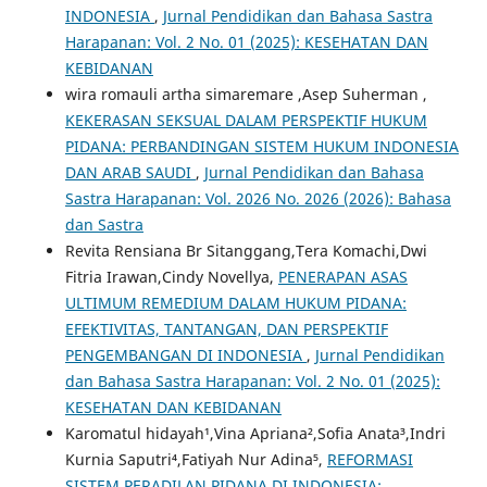
INDONESIA
,
Jurnal Pendidikan dan Bahasa Sastra
Harapanan: Vol. 2 No. 01 (2025): KESEHATAN DAN
KEBIDANAN
wira romauli artha simaremare ,Asep Suherman ,
KEKERASAN SEKSUAL DALAM PERSPEKTIF HUKUM
PIDANA: PERBANDINGAN SISTEM HUKUM INDONESIA
DAN ARAB SAUDI
,
Jurnal Pendidikan dan Bahasa
Sastra Harapanan: Vol. 2026 No. 2026 (2026): Bahasa
dan Sastra
Revita Rensiana Br Sitanggang,Tera Komachi,Dwi
Fitria Irawan,Cindy Novellya,
PENERAPAN ASAS
ULTIMUM REMEDIUM DALAM HUKUM PIDANA:
EFEKTIVITAS, TANTANGAN, DAN PERSPEKTIF
PENGEMBANGAN DI INDONESIA
,
Jurnal Pendidikan
dan Bahasa Sastra Harapanan: Vol. 2 No. 01 (2025):
KESEHATAN DAN KEBIDANAN
Karomatul hidayah¹,Vina Apriana²,Sofia Anata³,Indri
Kurnia Saputri⁴,Fatiyah Nur Adina⁵,
REFORMASI
SISTEM PERADILAN PIDANA DI INDONESIA: