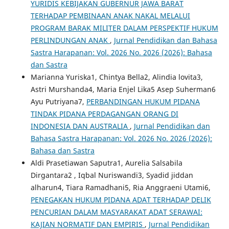
YURIDIS KEBIJAKAN GUBERNUR JAWA BARAT
TERHADAP PEMBINAAN ANAK NAKAL MELALUI
PROGRAM BARAK MILITER DALAM PERSPEKTIF HUKUM
PERLINDUNGAN ANAK
,
Jurnal Pendidikan dan Bahasa
Sastra Harapanan: Vol. 2026 No. 2026 (2026): Bahasa
dan Sastra
Marianna Yuriska1, Chintya Bella2, Alindia lovita3,
Astri Murshanda4, Maria Enjel Lika5 Asep Suherman6
Ayu Putriyana7,
PERBANDINGAN HUKUM PIDANA
TINDAK PIDANA PERDAGANGAN ORANG DI
INDONESIA DAN AUSTRALIA
,
Jurnal Pendidikan dan
Bahasa Sastra Harapanan: Vol. 2026 No. 2026 (2026):
Bahasa dan Sastra
Aldi Prasetiawan Saputra1, Aurelia Salsabila
Dirgantara2 , Iqbal Nuriswandi3, Syadid jiddan
alharun4, Tiara Ramadhani5, Ria Anggraeni Utami6,
PENEGAKAN HUKUM PIDANA ADAT TERHADAP DELIK
PENCURIAN DALAM MASYARAKAT ADAT SERAWAI:
KAJIAN NORMATIF DAN EMPIRIS
,
Jurnal Pendidikan