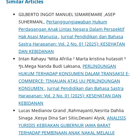
Similar Articles
GILBERTO INGOT MANUEL SIMAREMARE ,ASEP
SUHERMAN,,
Pertanggungjawaban Hukum
Perdagangan Anak Lintas Negara Dalam Perspektif
Hak Asasi Manusia
,
Jurnal Pendidikan dan Bahasa
Sastra Harapanan: Vol. 2 No. 01 (2025): KESEHATAN
DAN KEBIDANAN
Intan Rahayu ¹Mita Afrilia ² Marta kristina hutasoit ³
⁴Js.Mega Nanda Budi Laksana,
PERLINDUNGAN
HUKUM TERHADAP KONSUMEN DALAM TRANSAKSI E-
COMMERCE: TINJAUAN ATAS UU PERLINDUNGAN
KONSUMEN
,
Jurnal Pendidikan dan Bahasa Sastra
Harapanan: Vol. 2 No. 01 (2025): KESEHATAN DAN
KEBIDANAN
Lucas Medianov Grand ,Rahmayanti,Nesrita Dahlia
Sinaga ,Kesya Dina Sari Sitio,Devani Alysk,
ANALISIS
YURIDIS KEBIJAKAN GUBERNUR JAWA BARAT
TERHADAP PEMBINAAN ANAK NAKAL MELALUI