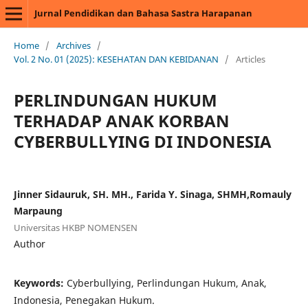
Jurnal Pendidikan dan Bahasa Sastra Harapanan
Home
/
Archives
/
Vol. 2 No. 01 (2025): KESEHATAN DAN KEBIDANAN
/
Articles
PERLINDUNGAN HUKUM
TERHADAP ANAK KORBAN
CYBERBULLYING DI INDONESIA
Jinner Sidauruk, SH. MH., Farida Y. Sinaga, SHMH,Romauly
Marpaung
Universitas HKBP NOMENSEN
Author
Keywords:
Cyberbullying, Perlindungan Hukum, Anak,
Indonesia, Penegakan Hukum.