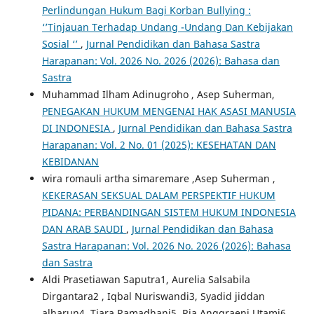
Perlindungan Hukum Bagi Korban Bullying :
‘’Tinjauan Terhadap Undang -Undang Dan Kebijakan
Sosial ‘’
,
Jurnal Pendidikan dan Bahasa Sastra
Harapanan: Vol. 2026 No. 2026 (2026): Bahasa dan
Sastra
Muhammad Ilham Adinugroho , Asep Suherman,
PENEGAKAN HUKUM MENGENAI HAK ASASI MANUSIA
DI INDONESIA
,
Jurnal Pendidikan dan Bahasa Sastra
Harapanan: Vol. 2 No. 01 (2025): KESEHATAN DAN
KEBIDANAN
wira romauli artha simaremare ,Asep Suherman ,
KEKERASAN SEKSUAL DALAM PERSPEKTIF HUKUM
PIDANA: PERBANDINGAN SISTEM HUKUM INDONESIA
DAN ARAB SAUDI
,
Jurnal Pendidikan dan Bahasa
Sastra Harapanan: Vol. 2026 No. 2026 (2026): Bahasa
dan Sastra
Aldi Prasetiawan Saputra1, Aurelia Salsabila
Dirgantara2 , Iqbal Nuriswandi3, Syadid jiddan
alharun4, Tiara Ramadhani5, Ria Anggraeni Utami6,